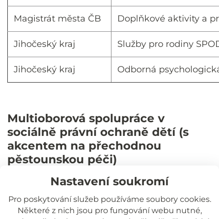
Magistrát města ČB
Doplňkové aktivity a p
Jihočeský kraj
Služby pro rodiny SPO
Jihočeský kraj
Odborná psychologická
Multioborová spolupráce v
sociálně právní ochraně dětí (s
akcentem na přechodnou
pěstounskou péči)
Poskytovatel dotace: Operační program
Nastavení soukromí
Zaměstnanost („OPZ“)
Pro poskytování služeb používáme soubory cookies.
Registrační číslo:
Některé z nich jsou pro fungování webu nutné,
CZ.03.2.63/0.0/0.0/16_065/0003785