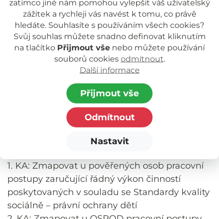
zatímco jiné nám pomohou vylepšit váš uživatelský
Datum zahájení: 1. 6. 2017
zážitek a rychleji vás navést k tomu, co právě
Datum ukončení: 31. 5. 2019
hledáte. Souhlasíte s používáním všech cookies?
Svůj souhlas můžete snadno definovat kliknutím
Cíl projektu: Cílem projektu je sladit pracovní
na tlačítko
Přijmout vše
nebo můžete používání
postupy zaručující řádný a odborný výkon
souborů cookies
odmítnout
.
Další informace
činností poskytovaných v souladu se zákonem
č. 359/1999, Sb., o sociálně – právní ochraně
Přijmout vše
dětí, a to u pověřených osob a orgánů
sociálně právní ochrany dětí v Jihočeském
Odmítnout
kraji.
Nastavit
Aktivity projektu:
1. KA: Zmapovat u pověřených osob pracovní
postupy zaručující řádný výkon činností
poskytovaných v souladu se Standardy kvality
sociálně – právní ochrany dětí
2. KA: Zmapovat u OSPOD pracovní postupy