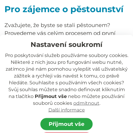
Pro zájemce o pěstounství
Zvažujete, že byste se stali pěstounem?
Provedeme vás celým procesem od první
myšlenky až po samotné rozhodnutí.
Nastavení soukromí
Nabízíme konzultace, informace a podporu
Pro poskytování služeb používáme soubory cookies.
při vyřizování všech kroků.
Některé z nich jsou pro fungování webu nutné,
zatímco jiné nám pomohou vylepšit váš uživatelský
Zjistěte více o cestě k pěstounství
zážitek a rychleji vás navést k tomu, co právě
hledáte. Souhlasíte s používáním všech cookies?
Staň se rodičem
Svůj souhlas můžete snadno definovat kliknutím
na tlačítko
Přijmout vše
nebo můžete používání
souborů cookies
odmítnout
.
Další informace
Přijmout vše
Jihočeská rozvojová o.p.s.