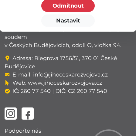
Odmítnout
nezisková organizace poskytující podporu
dětem a rodinám.
Nastavit
Zapsaná v rejstříku o.p.s. vedeném Krajským
soudem
v Českých Budějovicích, oddíl O, vložka 94.
Adresa: Riegrova 1756/51, 370 01 České
Budějovice
E-mail:
info@jihoceskarozvojova.cz
Web:
www.jihoceskarozvojova.cz
IČ: 260 77 540 | DIČ: CZ 260 77 540
Podpořte nás