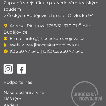
Zapsaná v rejstříku o.p.s. vedeném Krajským
soudem
v Českých Budějovicích, oddíl O, vložka 94.
Adresa: Riegrova 1756/51, 370 01 České
Budějovice
E-mail:
info@jihoceskarozvojova.cz
Web:
www.jihoceskarozvojova.cz
IČ: 260 77 540 | DIČ: CZ 260 77 540
Podpořte nás
Naše poslání a vize
Náš tým
Kariéra