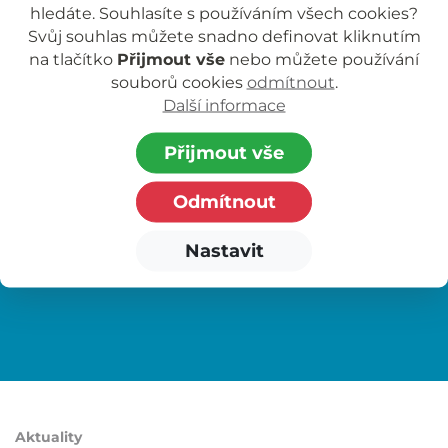
k výkonu sociálně-právní ochrany dětí, které
hledáte. Souhlasíte s používáním všech cookies?
Svůj souhlas můžete snadno definovat kliknutím
nám umožňuje poskytovat odbornou podporu
na tlačítko
Přijmout vše
nebo můžete používání
dětem a rodinám. Služby pooskytujeme
souborů cookies
odmítnout
.
v Jihočeském kraji.
Další informace
Naši práci spojuje odbornost, lidskost
Přijmout vše
a zkušenost. Podporujeme pěstouny,
vzděláváme, propojujeme rodiny a hledáme
Odmítnout
cesty, jak posilovat stabilitu a pohodu dětí
i dospělých.
Nastavit
Aktuality