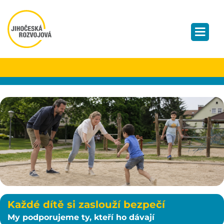
Každé dítě si zaslouží bezpečí
My podporujeme ty, kteří ho dávají