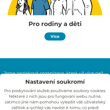
Pro rodiny a děti
Více
Jsme nezisková organizace, která už více než
10 let pomáhá dětem, pěstounům
Nastavení soukromí
a zájemcům o pěstounskou péči. Věříme, že
Pro poskytování služeb používáme soubory cookies.
každé dítě má právo vyrůstat v bezpečném,
Některé z nich jsou pro fungování webu nutné,
laskavém a podporujícím prostředí. Svou
zatímco jiné nám pomohou vylepšit váš uživatelský
činnost vykonáváme na základě Pověření
zážitek a rychleji vás navést k tomu, co právě