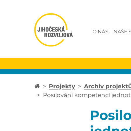
O NÁS
NAŠE 
Projekty
Archiv projekt
Posilování kompetencí jednotli
Posil
jednot