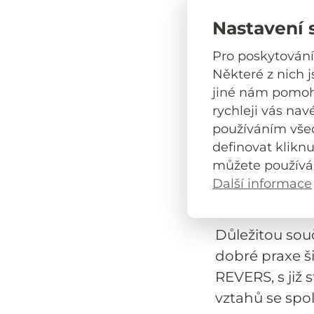
kraje o probl
Nastavení 
souvisejících 
cíleně prosazo
Pro poskytování
setkali s proj
Některé z nich 
jiné nám pomoho
realizován po
rychleji vás nav
průběžným po
používáním vše
osobám. Filoso
definovat klikn
občanského po
můžete používá
mediaci, kter
Další informace
řešení diskri
Důležitou souč
dobré praxe ši
REVERS, s již
vztahů se spo