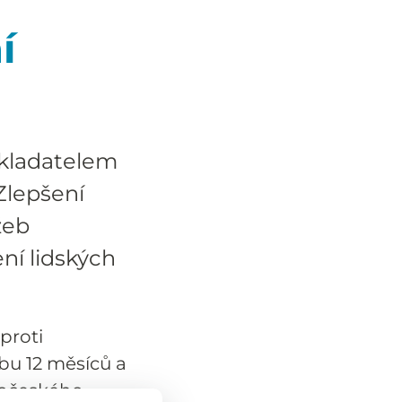
í
dkladatelem
Zlepšení
žeb
ení lidských
proti
obu 12 měsíců a
hočeského