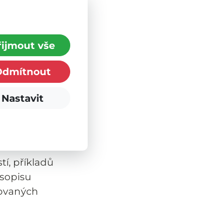
ráv včetně
iduálně a
teří se přímo
řijmout vše
ni. Záměr byl
 50 osobám a
Odmítnout
oň 400
gující - systém
Nastavit
radenství a
 variant
d pro jedince.
tí, příkladů
asopisu
dovaných