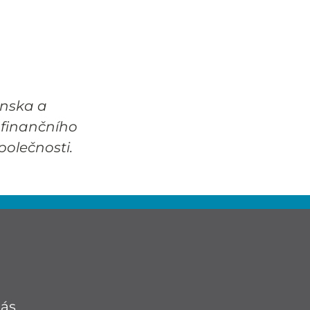
jnska a
finančního
olečnosti.
nás