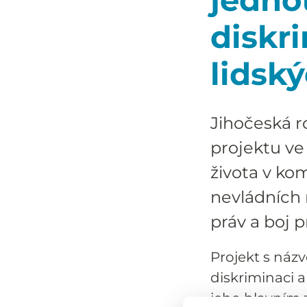
diskr
lidsk
Jihočeská r
projektu ve
života v ko
nevládních n
práv a boj p
Projekt s názv
diskriminaci a
jeho hlavním 