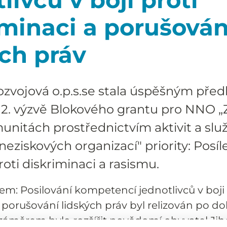
iminaci a porušován
ých práv
ozvojová o.p.s.se stala úspěšným pře
 2. výzvě Blokového grantu pro NNO „
munitách prostřednictvím aktivit a slu
eziskových organizací" priority: Posíl
roti diskriminaci a rasismu.
em: Posilování kompetencí jednotlivců v boji 
 porušování lidských práv byl relizován po d
záměrem bylo rozšířit povědomí obyvatel Ji