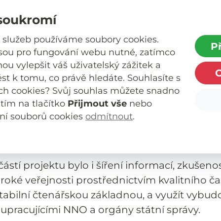
ematice diskriminace a porušování lidských p
soukromí
sociálně patologických jevů. Smyslem je indiv
vat znalost práv a povinností těch občanů, k
 služeb používáme soubory cookies.
P
evy diskriminace nebo jsou těmito jevy ohrože
jsou pro fungování webu nutné, zatímco
u vylepšit váš uživatelský zážitek a
skytováním právního poradenství a mediace
ést k tomu, co právě hledáte. Souhlasíte s
skytováním občanského poradenství alesp
ch cookies? Svůj souhlas můžete snadno
fií projektu bylo doplnit stávající - dobře fun
utím na tlačítko
Přijmout vše
nebo
radenství o služby bezplatného právního po
ní souborů cookies
odmítnout
.
é by měly komplexně uzavřít možné spektrum
minačního jednání či porušování práv a svobo
ástí projektu bylo i šíření informací, zkušenos
roké veřejnosti prostřednictvím kvalitního č
 stabilní čtenářskou základnou, a využít vybu
lupracujícími NNO a orgány státní správy.