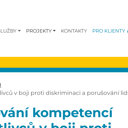
SLUŽBY
PROJEKTY
KONTAKTY
PRO KLIENTY
ů
vců v boji proti diskriminaci a porušování li
ování kompetencí
livců v boji proti