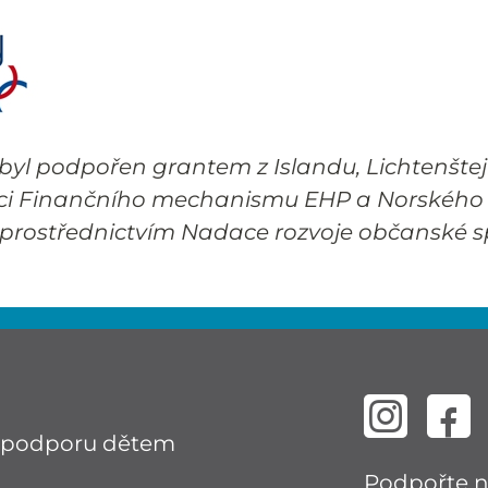
 byl podpořen grantem z Islandu, Lichtenšte
ci Finančního mechanismu EHP a Norského 
rostřednictvím Nadace rozvoje občanské sp
cí podporu dětem
Podpořte 