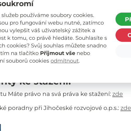
soukromí
ských práv, setkali se s projevy diskriminace 
 služeb používáme soubory cookies.
roženi, a to i v odlehlejších oblastech regionu
P
jsou pro fungování webu nutné, zatímco
y pro většinu takto postižených osob zcela
u vylepšit váš uživatelský zážitek a
ést k tomu, co právě hledáte. Souhlasíte s
omí veřejnosti (odborné i laické) o problema
ch cookies? Svůj souhlas můžete snadno
a porušování lidských práv a možnostech řeš
utím na tlačítko
Přijmout vše
nebo
řípadů porušování lidských práv a diskrimin
ní souborů cookies
odmítnout
.
ty ke stažení:
ktu Máte právo na svá práva ke stažení:
zde
é poradny při Jihočeské rozvojové o.p.s.:
zde