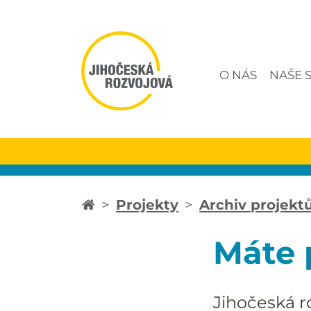
O NÁS
NAŠE 
Projekty
Archiv projekt
Máte 
Jihočeská r