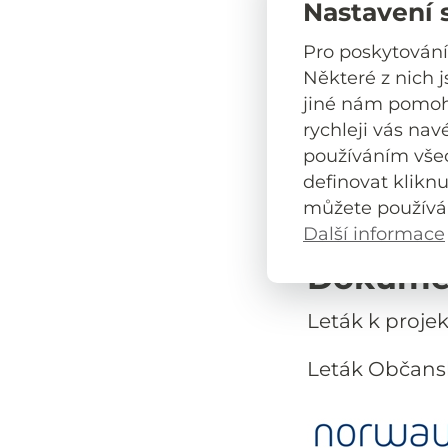
Nastavení 
k porušení lid
Pro poskytování
těmito jevy oh
Některé z nich 
obdobné služb
jiné nám pomoho
rychleji vás nav
Zvýšení pověd
používáním vše
diskriminace 
definovat klikn
konkrétních p
můžete používá
jednání.
Další informace
Dokumen
Leták k proje
Leták Občansk