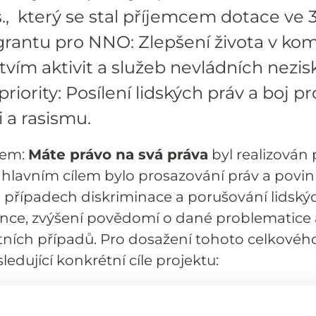
., který se stal příjemcem dotace ve 3
rantu pro NNO: Zlepšení života v ko
tvím aktivit a služeb nevládních nezi
priority: Posílení lidských práv a boj pr
 a rasismu.
vem:
Máte právo na svá práva
byl realizován
 hlavním cílem bylo prosazování práv a povin
h případech diskriminace a porušování lidskýc
ence, zvýšení povědomí o dané problematic
tních případů. Pro dosažení tohoto celkového 
edující konkrétní cíle projektu:
nnou a dostupnou právní pomoc konkrétním o
 dalším osobám v Jihočeském kraji, v jejichž