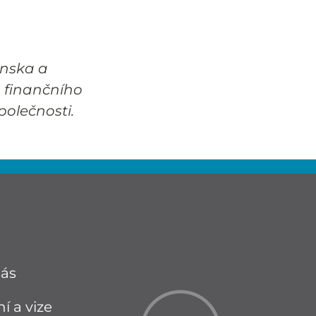
jnska a
 finančního
olečnosti.
nás
í a vize