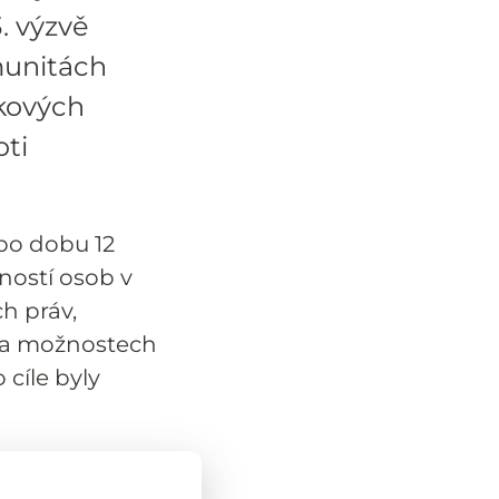
. výzvě
munitách
skových
oti
 po dobu 12
ností osob v
h práv,
e a možnostech
cíle byly
bětem
 případě došlo