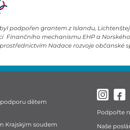
 byl podpořen grantem z Islandu, Lichtenšte
ci Finančního mechanismu EHP a Norského
rostřednictvím Nadace rozvoje občanské sp
cí podporu dětem
Podpořte 
ném Krajským soudem
Naše poslán