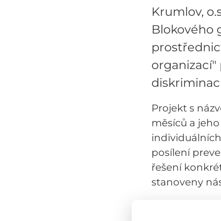
Krumlov, o.s
Blokového g
prostřednic
organizací" 
diskriminaci
Projekt s náz
měsíců a jeho
individuálníc
posílení prev
řešení konkré
stanoveny násl
Zajistit úči
diskriminace a