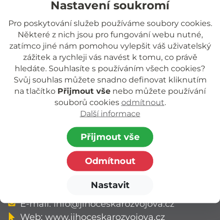
Nastavení soukromí
Odeslat žádost na změnu hesla
Pro poskytování služeb používáme soubory cookies.
Některé z nich jsou pro fungování webu nutné,
zatímco jiné nám pomohou vylepšit váš uživatelský
zážitek a rychleji vás navést k tomu, co právě
hledáte. Souhlasíte s používáním všech cookies?
Svůj souhlas můžete snadno definovat kliknutím
Jihočeská rozvojová o.p.s.
na tlačítko
Přijmout vše
nebo můžete používání
nezisková organizace poskytující podporu
souborů cookies
odmítnout
.
dětem a rodinám.
Další informace
Zapsaná v rejstříku o.p.s. vedeném Krajským
Přijmout vše
soudem
v Českých Budějovicích, oddíl O, vložka 94.
Odmítnout
Adresa: Riegrova 1756/51, 370 01 České
Nastavit
Budějovice
E-mail:
info@jihoceskarozvojova.cz
Web:
www.jihoceskarozvojova.cz