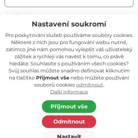
Přihlásit trvale
Nastavení soukromí
Přihlásit se
Pro poskytování služeb používáme soubory cookies.
Některé z nich jsou pro fungování webu nutné,
Zapomněli jste heslo?
zatímco jiné nám pomohou vylepšit váš uživatelský
zážitek a rychleji vás navést k tomu, co právě
hledáte. Souhlasíte s používáním všech cookies?
Svůj souhlas můžete snadno definovat kliknutím
na tlačítko
Přijmout vše
nebo můžete používání
souborů cookies
odmítnout
.
Další informace
Jihočeská rozvojová o.p.s.
nezisková organizace poskytující podporu
Přijmout vše
dětem a rodinám.
Odmítnout
Zapsaná v rejstříku o.p.s. vedeném Krajským
soudem
Nastavit