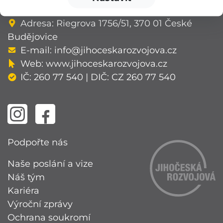
v Českých Budějovicích, oddíl O, vložka 94.
Adresa: Riegrova 1756/51, 370 01 České
Budějovice
E-mail:
info@jihoceskarozvojova.cz
Web:
www.jihoceskarozvojova.cz
IČ: 260 77 540 | DIČ: CZ 260 77 540
Podpořte nás
Naše poslání a vize
Náš tým
Kariéra
Výroční zprávy
Ochrana soukromí