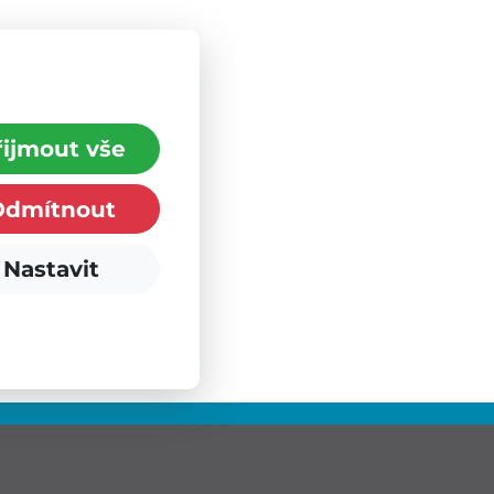
řijmout vše
Odmítnout
Nastavit