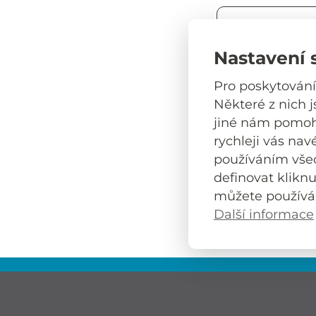
Nastavení 
Heslo
Pro poskytování
Některé z nich 
jiné nám pomoho
Přihlásit tr
rychleji vás nav
používáním vše
Přihlásit s
definovat klikn
můžete používá
Zapomněli
Další informace