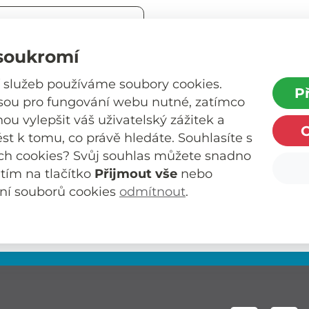
soukromí
 služeb používáme soubory cookies.
P
jsou pro fungování webu nutné, zatímco
u vylepšit váš uživatelský zážitek a
vale
ést k tomu, co právě hledáte. Souhlasíte s
ch cookies? Svůj souhlas můžete snadno
e
utím na tlačítko
Přijmout vše
nebo
ní souborů cookies
odmítnout
.
 jste heslo?