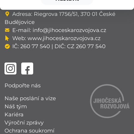
v Českých Budějovicích, oddíl O, vložka 94.
Adresa: Riegrova 1756/51, 370 01 České
Budějovice
E-mail:
info@jihoceskarozvojova.cz
Web:
www.jihoceskarozvojova.cz
IČ: 260 77 540 | DIČ: CZ 260 77 540
Podpořte nás
Naše poslání a vize
Náš tým
Kariéra
Výroční zprávy
Ochrana soukromí