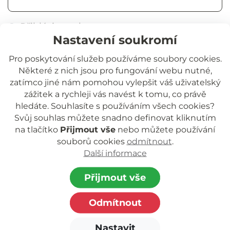
Přihlásit trvale
Nastavení soukromí
Přihlásit se
Pro poskytování služeb používáme soubory cookies.
Některé z nich jsou pro fungování webu nutné,
Zapomněli jste heslo?
zatímco jiné nám pomohou vylepšit váš uživatelský
zážitek a rychleji vás navést k tomu, co právě
hledáte. Souhlasíte s používáním všech cookies?
Svůj souhlas můžete snadno definovat kliknutím
na tlačítko
Přijmout vše
nebo můžete používání
souborů cookies
odmítnout
.
Další informace
Jihočeská rozvojová o.p.s.
nezisková organizace poskytující podporu
Přijmout vše
dětem a rodinám.
Odmítnout
Zapsaná v rejstříku o.p.s. vedeném Krajským
soudem
Nastavit