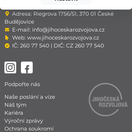
v Českých Budějovicích, oddíl O, vložka 94.
Adresa: Riegrova 1756/51, 370 01 České
Budějovice
E-mail:
info@jihoceskarozvojova.cz
Web:
www.jihoceskarozvojova.cz
IČ: 260 77 540 | DIČ: CZ 260 77 540
Podpořte nás
Naše poslání a vize
Náš tým
Kariéra
Výroční zprávy
Ochrana soukromí