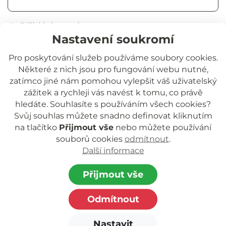
Přihlásit trvale
Nastavení soukromí
Přihlásit se
Pro poskytování služeb používáme soubory cookies.
Některé z nich jsou pro fungování webu nutné,
Zapomněli jste heslo?
zatímco jiné nám pomohou vylepšit váš uživatelský
zážitek a rychleji vás navést k tomu, co právě
hledáte. Souhlasíte s používáním všech cookies?
Svůj souhlas můžete snadno definovat kliknutím
na tlačítko
Přijmout vše
nebo můžete používání
souborů cookies
odmítnout
.
Další informace
Jihočeská rozvojová o.p.s.
nezisková organizace poskytující podporu
Přijmout vše
dětem a rodinám.
Odmítnout
Zapsaná v rejstříku o.p.s. vedeném Krajským
soudem
Nastavit