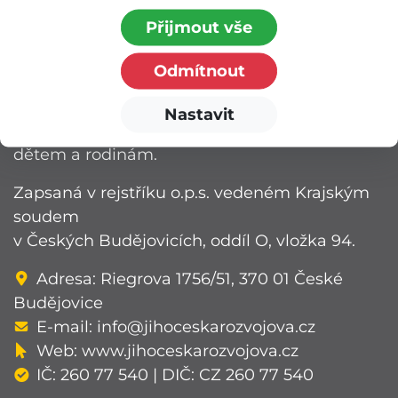
Přijmout vše
Odmítnout
Jihočeská rozvojová o.p.s.
Nastavit
nezisková organizace poskytující podporu
dětem a rodinám.
Zapsaná v rejstříku o.p.s. vedeném Krajským
soudem
v Českých Budějovicích, oddíl O, vložka 94.
Adresa: Riegrova 1756/51, 370 01 České
Budějovice
E-mail:
info@jihoceskarozvojova.cz
Web:
www.jihoceskarozvojova.cz
IČ: 260 77 540 | DIČ: CZ 260 77 540