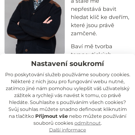
a stále mě
nepřestává bavit
hledat klíč ke dveřím,
které jsou právě
zamčené.
Baví mě tvorba
terapeutických
Nastavení soukromí
příběhů a aktuálně se vzdělávám v terapii
hrou. Mým cílem je postupně prozkoumat
Pro poskytování služeb používáme soubory cookies.
také filiální terapii a metodu Theraplay, abych
Některé z nich jsou pro fungování webu nutné,
mohl do své práce vnášet ještě více hravosti,
zatímco jiné nám pomohou vylepšit váš uživatelský
fantazie, kreativity i porozumění.
zážitek a rychleji vás navést k tomu, co právě
hledáte. Souhlasíte s používáním všech cookies?
Rodinám jsem k dispozici v dobrých i těžkých
Svůj souhlas můžete snadno definovat kliknutím
chvílích – jako posluchač i jako průvodce, se
na tlačítko
Přijmout vše
nebo můžete používání
souborů cookies
odmítnout
.
kterým lze společně hledat ten správný klíč.
Další informace