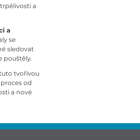
trpělivosti a
ci a
aly se
né sledovat
e pouštěly.
uto tvořivou
 proces od
osti a nové