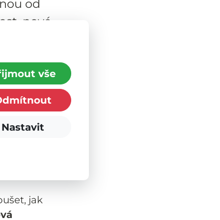
ínou od
ost, nové
sme uspořádali
řijmout vše
 přineslo nejen
Odmítnout
ráce s hlínou
Nastavit
o finální
ů, ale o
ntazii a
ušet, jak
ová