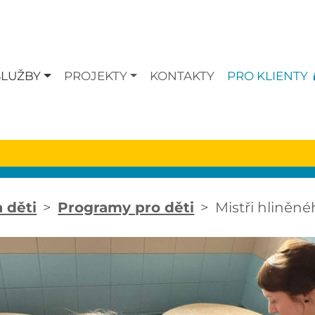
SLUŽBY
PROJEKTY
KONTAKTY
PRO KLIENTY
a děti
Programy pro děti
Mistři hliněné