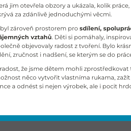
terá jim otevřela obzory a ukázala, kolik práce, 
skrývá za zdánlivě jednoduchými věcmi.
 byl zároveň prostorem pro
sdílení, spoluprá
zájemných vztahů
. Děti si pomáhaly, inspirov
olečně objevovaly radost z tvoření. Bylo krás
dění, zručnost i nadšení, se kterým se do prác
adost, že jsme dětem mohli zprostředkovat t
ožnost něco vytvořit vlastníma rukama, zažít
ce a odnést si nejen výrobek, ale i pocit hrd