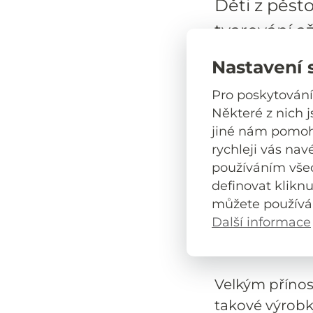
Děti z pěst
tvarování a
dovednosti i
Nastavení 
V rámci našeh
Pro poskytování
tvořivé setk
Některé z nich 
jiné nám pomoho
radost z vlastn
rychleji vás nav
Děti měly jedi
používáním vše
definovat klikn
– od prvního 
můžete používá
malování hoto
Další informace
rozmanité orig
osobitost.
Velkým přínose
takové výrobk