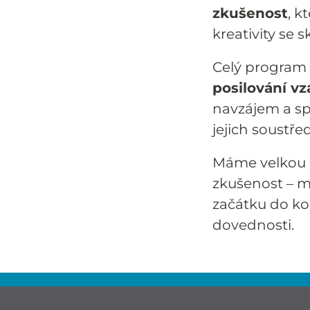
zkušenost
, k
kreativity se 
Celý program
posilování v
navzájem a sp
jejich soustře
Máme velkou r
zkušenost – m
začátku do kon
dovednosti.