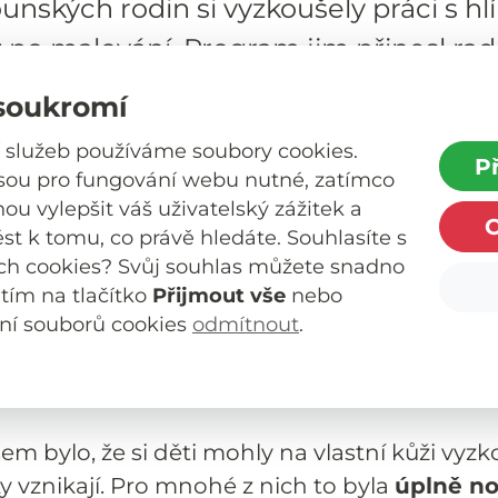
ounských rodin si vyzkoušely práci s hl
ž po malování. Program jim přinesl rad
 společné tvořivé zážitky.
soukromí
o programu pro děti z pěstounských rodin j
 služeb používáme soubory cookies.
P
ání
s názvem
Mistři hliněného tvoření
, které
jsou pro fungování webu nutné, zatímco
u vylepšit váš uživatelský zážitek a
í práce, ale i nové zkušenosti a zážitky.
ést k tomu, co právě hledáte. Souhlasíte s
nečnou příležitost vyzkoušet si
celý proces p
ch cookies? Svůj souhlas můžete snadno
utím na tlačítko
Přijmout vše
nebo
doteku materiálu, přes samotné tvarování až p
ní souborů cookies
odmítnout
.
vých výrobků. Nešlo přitom jen o výrobu hrnk
inální výtvory, do kterých každý otiskl svou fa
m bylo, že si děti mohly na vlastní kůži vyzko
y vznikají. Pro mnohé z nich to byla
úplně n