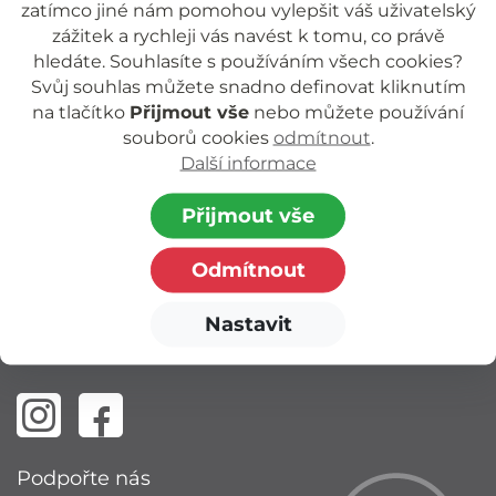
zatímco jiné nám pomohou vylepšit váš uživatelský
nezisková organizace poskytující podporu
zážitek a rychleji vás navést k tomu, co právě
dětem a rodinám.
hledáte. Souhlasíte s používáním všech cookies?
Svůj souhlas můžete snadno definovat kliknutím
Zapsaná v rejstříku o.p.s. vedeném Krajským
na tlačítko
Přijmout vše
nebo můžete používání
soudem
souborů cookies
odmítnout
.
Další informace
v Českých Budějovicích, oddíl O, vložka 94.
Adresa: Riegrova 1756/51, 370 01 České
Přijmout vše
Budějovice
Odmítnout
E-mail:
info@jihoceskarozvojova.cz
Web:
www.jihoceskarozvojova.cz
Nastavit
IČ: 260 77 540 | DIČ: CZ 260 77 540
Podpořte nás