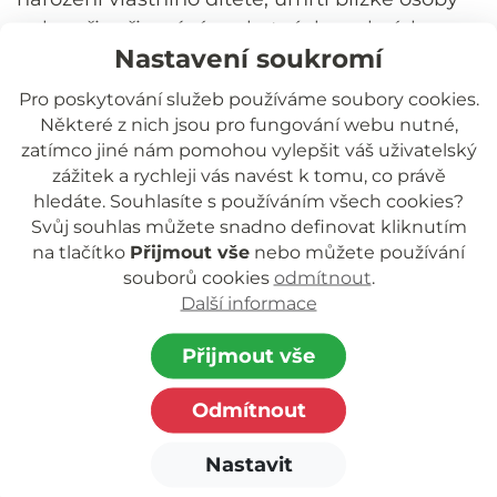
nebo při vyřizování nezbytných osobních
Nastavení soukromí
záležitostí – zajistíme krátkodobé hlídání.
Dlouhodoběji nabízíme respitní péči, kdy dítě
Pro poskytování služeb používáme soubory cookies.
starší dvou let může být dočasně umístěno na
Některé z nich jsou pro fungování webu nutné,
max. 14 dní ročně, nejčastěji formou letních
zatímco jiné nám pomohou vylepšit váš uživatelský
zážitek a rychleji vás navést k tomu, co právě
táborů, víkendových pobytů nebo soustředění.
hledáte. Souhlasíte s používáním všech cookies?
Kontakt s biologickou rodinou
Svůj souhlas můžete snadno definovat kliknutím
na tlačítko
Přijmout vše
nebo můžete používání
Pomáháme zajistit bezpečný kontakt dítěte s
souborů cookies
odmítnout
.
biologickými příbuznými nebo dalšími
Další informace
blízkými osobami. Podporujeme přípravu
Přijmout vše
setkání, poskytujeme neutrální prostředí,
asistenci a případně odbornou podporu, aby
Odmítnout
setkání probíhalo bezpečně a citlivě pro
všechny zúčastněné.
Nastavit
Vzdělávání pěstounů