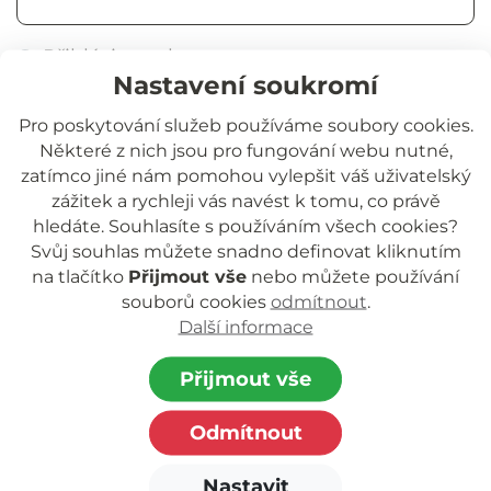
Přihlásit trvale
Nastavení soukromí
Přihlásit se
Pro poskytování služeb používáme soubory cookies.
Některé z nich jsou pro fungování webu nutné,
Zapomněli jste heslo?
zatímco jiné nám pomohou vylepšit váš uživatelský
zážitek a rychleji vás navést k tomu, co právě
hledáte. Souhlasíte s používáním všech cookies?
Svůj souhlas můžete snadno definovat kliknutím
na tlačítko
Přijmout vše
nebo můžete používání
souborů cookies
odmítnout
.
Další informace
Jihočeská rozvojová o.p.s.
nezisková organizace poskytující podporu
Přijmout vše
dětem a rodinám.
Odmítnout
Zapsaná v rejstříku o.p.s. vedeném Krajským
soudem
Nastavit