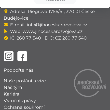
v Českých Budějovicích, oddíl O, vložka 94.
Adresa: Riegrova 1756/51, 370 01 České
Budějovice
E-mail:
info@jihoceskarozvojova.cz
Web:
www.jihoceskarozvojova.cz
IČ: 260 77 540 | DIČ: CZ 260 77 540
Podpořte nás
Naše poslání a vize
Náš tým
Kariéra
Výroční zprávy
Ochrana soukromí