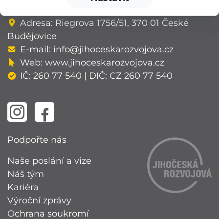
v Českých Budějovicích, oddíl O, vložka 94.
Adresa: Riegrova 1756/51, 370 01 České
Budějovice
E-mail:
info@jihoceskarozvojova.cz
Web:
www.jihoceskarozvojova.cz
IČ: 260 77 540 | DIČ: CZ 260 77 540
Podpořte nás
Naše poslání a vize
Náš tým
Kariéra
Výroční zprávy
Ochrana soukromí