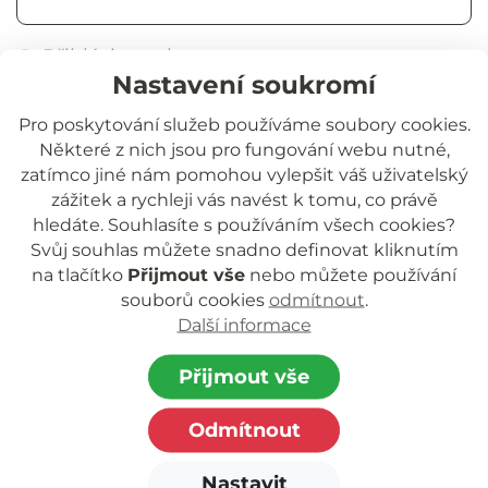
Přihlásit trvale
Nastavení soukromí
Přihlásit se
Pro poskytování služeb používáme soubory cookies.
Některé z nich jsou pro fungování webu nutné,
Zapomněli jste heslo?
zatímco jiné nám pomohou vylepšit váš uživatelský
zážitek a rychleji vás navést k tomu, co právě
hledáte. Souhlasíte s používáním všech cookies?
Svůj souhlas můžete snadno definovat kliknutím
na tlačítko
Přijmout vše
nebo můžete používání
souborů cookies
odmítnout
.
Další informace
Jihočeská rozvojová o.p.s.
nezisková organizace poskytující podporu
Přijmout vše
dětem a rodinám.
Odmítnout
Zapsaná v rejstříku o.p.s. vedeném Krajským
soudem
Nastavit