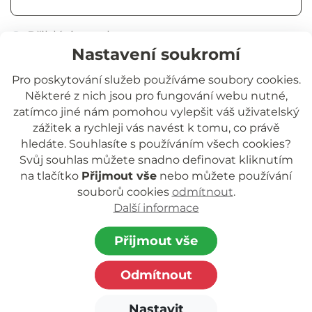
Přihlásit trvale
Nastavení soukromí
Přihlásit se
Pro poskytování služeb používáme soubory cookies.
Některé z nich jsou pro fungování webu nutné,
Zapomněli jste heslo?
zatímco jiné nám pomohou vylepšit váš uživatelský
zážitek a rychleji vás navést k tomu, co právě
hledáte. Souhlasíte s používáním všech cookies?
Svůj souhlas můžete snadno definovat kliknutím
na tlačítko
Přijmout vše
nebo můžete používání
souborů cookies
odmítnout
.
Další informace
Jihočeská rozvojová o.p.s.
nezisková organizace poskytující podporu
Přijmout vše
dětem a rodinám.
Odmítnout
Zapsaná v rejstříku o.p.s. vedeném Krajským
soudem
Nastavit