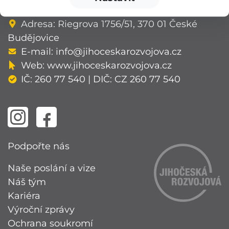
v Českých Budějovicích, oddíl O, vložka 94.
Adresa: Riegrova 1756/51, 370 01 České
Budějovice
E-mail:
info@jihoceskarozvojova.cz
Web:
www.jihoceskarozvojova.cz
IČ: 260 77 540 | DIČ: CZ 260 77 540
Podpořte nás
Naše poslání a vize
Náš tým
Kariéra
Výroční zprávy
Ochrana soukromí