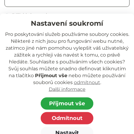
Přihlásit trvale
Nastavení soukromí
Přihlásit se
Pro poskytování služeb používáme soubory cookies.
Některé z nich jsou pro fungování webu nutné,
Zapomněli jste heslo?
zatímco jiné nám pomohou vylepšit váš uživatelský
zážitek a rychleji vás navést k tomu, co právě
hledáte. Souhlasíte s používáním všech cookies?
Svůj souhlas můžete snadno definovat kliknutím
na tlačítko
Přijmout vše
nebo můžete používání
souborů cookies
odmítnout
.
Další informace
Jihočeská rozvojová o.p.s.
nezisková organizace poskytující podporu
Přijmout vše
dětem a rodinám.
Odmítnout
Zapsaná v rejstříku o.p.s. vedeném Krajským
soudem
Nastavit