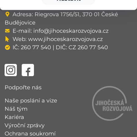
v Českých Budějovicích, oddíl O, vložka 94.
Adresa: Riegrova 1756/51, 370 01 České
Budějovice
E-mail:
info@jihoceskarozvojova.cz
Web:
www.jihoceskarozvojova.cz
IČ: 260 77 540 | DIČ: CZ 260 77 540
Podpořte nás
Naše poslání a vize
Náš tým
Kariéra
Výroční zprávy
Ochrana soukromí